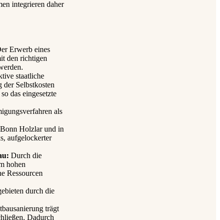
n integrieren daher
Der Erwerb eines
t den richtigen
werden.
ive staatliche
 der Selbstkosten
so das eingesetzte
igungsverfahren als
Bonn Holzlar und in
s, aufgelockerter
au:
Durch die
em hohen
ne Ressourcen
ebieten durch die
tbausanierung trägt
schließen. Dadurch