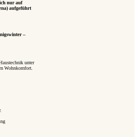
ich nur auf
ena) aufgeführt
nigswinter –
Haustechnik unter
erem Wohnkomfort.
z
ung