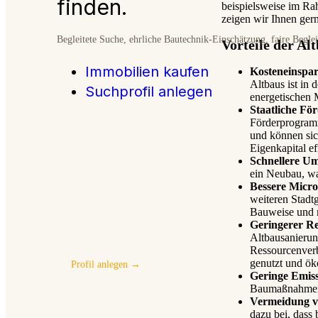
finden.
beispielsweise im R
zeigen wir Ihnen ger
Begleitete Suche, ehrliche Bautechnik-Einschätzung, faire Begle
Vorteile der Al
Immobilien kaufen
Kosteneinspa
Altbaus ist in 
Suchprofil anlegen
energetischen 
Staatliche Fö
Förderprogramm
und können sic
Eigenkapital ef
Schnellere Um
ein Neubau, wa
Bessere Micro
weiteren Stadt
PERSÖNLICHE BERATUNG
Bauweise und 
Suchprofil hinterlegen
Geringerer R
Altbausanierun
Ressourcenver
genutzt und ök
Profil anlegen →
Geringe Emis
Baumaßnahmen 
Vermeidung v
dazu bei, dass 