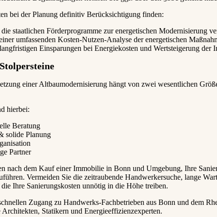
en bei der Planung definitiv Berücksichtigung finden:
 die staatlichen Förderprogramme zur energetischen Modernisierung ve
einer umfassenden Kosten-Nutzen-Analyse der energetischen Maßnah
 langfristigen Einsparungen bei Energiekosten und Wertsteigerung der 
Stolpersteine
etzung einer Altbaumodernisierung hängt von zwei wesentlichen Größe
d hierbei:
elle Beratung
 & solide Planung
ganisation
ige Partner
en nach dem Kauf einer Immobilie in Bonn und Umgebung, Ihre Sanie
uführen. Vermeiden Sie die zeitraubende Handwerkersuche, lange Wart
die Ihre Sanierungskosten unnötig in die Höhe treiben.
s schnellen Zugang zu Handwerks-Fachbetrieben aus Bonn und dem Rhe
Architekten, Statikern und Energieeffizienzexperten.