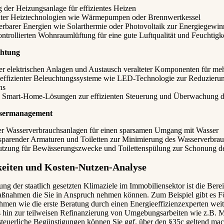
 der Heizungsanlage für effizientes Heizen
enter Heiztechnologien wie Wärmepumpen oder Brennwertkessel
rbarer Energien wie Solarthermie oder Photovoltaik zur Energiegewi
ontrollierten Wohnraumlüftung für eine gute Luftqualität und Feuchtigk
chtung
r elektrischen Anlagen und Austausch veralteter Komponenten für meh
eeffizienter Beleuchtungssysteme wie LED-Technologie zur Reduzieru
hs
on Smart-Home-Lösungen zur effizienten Steuerung und Überwachung d
ssermanagement
er Wasserverbrauchsanlagen für einen sparsamen Umgang mit Wasser
sparender Armaturen und Toiletten zur Minimierung des Wasserverbra
tzung für Bewässerungszwecke und Toilettenspülung zur Schonung de
eiten und Kosten-Nutzen-Analyse
ung der staatlich gesetzten Klimaziele im Immobiliensektor ist die Berei
ßnahmen die Sie in Anspruch nehmen können. Zum Beispiel gibt es F
men wie die erste Beratung durch einen Energieeffizienzexperten weit
s hin zur teilweisen Refinanzierung von Umgebungsarbeiten wie z.B. M
steuerliche Begünstigungen können Sie ggf. über den §35c geltend ma