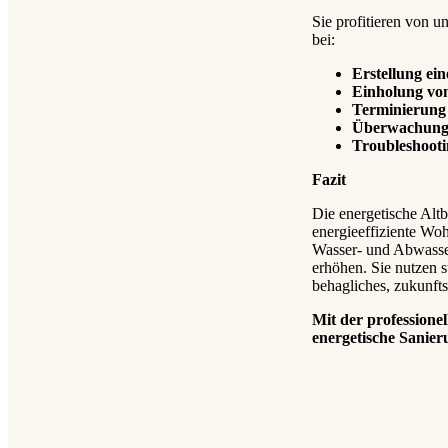
Sie profitieren von u
bei:
Erstellung ein
Einholung vo
Terminierung
Überwachung 
Troubleshoot
Fazit
Die energetische Altb
energieeffiziente W
Wasser- und Abwasse
erhöhen. Sie nutzen 
behagliches, zukunft
Mit der professio
energetische Sanier