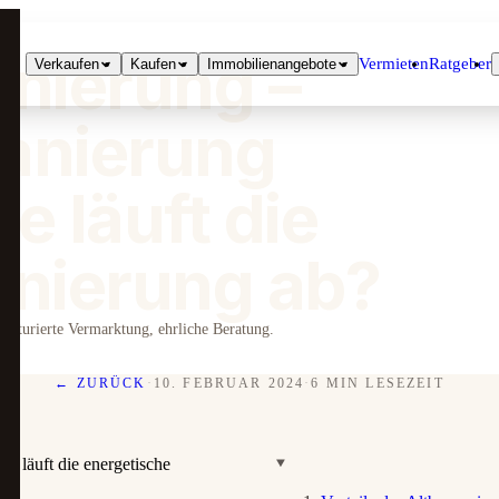
anierung –
Vermieten
Ratgeber
Verkaufen
Kaufen
Immobilienangebote
Sanierung
ie läuft die
anierung ab?
ukturierte Vermarktung, ehrliche Beratung.
← ZURÜCK
·
10. FEBRUAR 2024
·
6 MIN LESEZEIT