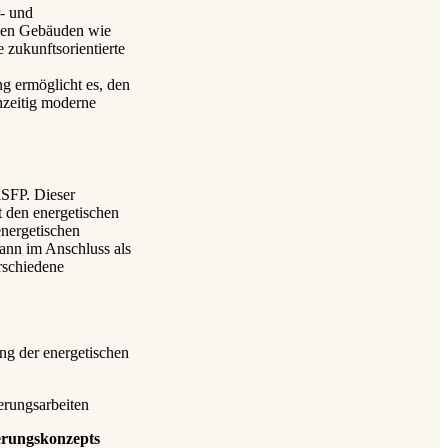
r- und
chen Gebäuden wie
e zukunftsorientierte
g ermöglicht es, den
hzeitig moderne
iSFP. Dieser
t den energetischen
nergetischen
ann im Anschluss als
rschiedene
ng der energetischen
erungsarbeiten
ierungskonzepts