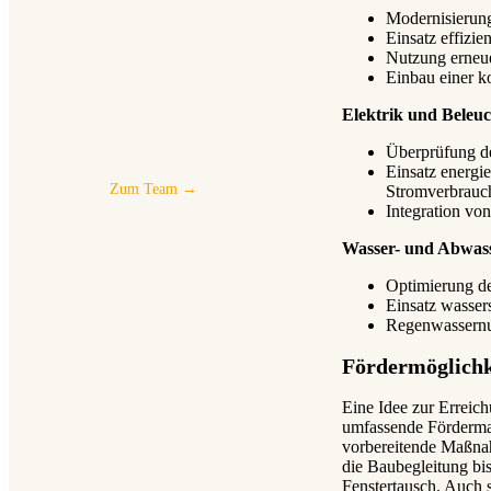
Modernisierung
Einsatz effizi
Nutzung erneue
Einbau einer k
BONN · HENNEF
Elektrik und Beleu
Lernen Sie das Team kennen
Überprüfung de
Einsatz energi
Zum Team →
Stromverbrauc
Integration v
Wasser- und Abwa
Optimierung d
Einsatz wasser
Regenwassernu
Fördermöglichk
Eine Idee zur Erreich
umfassende Förderma
vorbereitende Maßnah
die Baubegleitung bi
Fenstertausch. Auch 