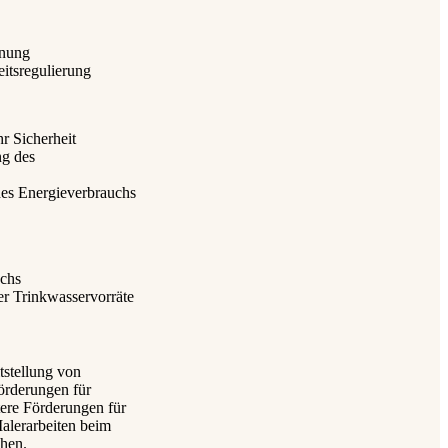
nnung
eitsregulierung
r Sicherheit
ng des
es Energieverbrauchs
uchs
r Trinkwasservorräte
tstellung von
örderungen für
ere Förderungen für
alerarbeiten beim
chen.