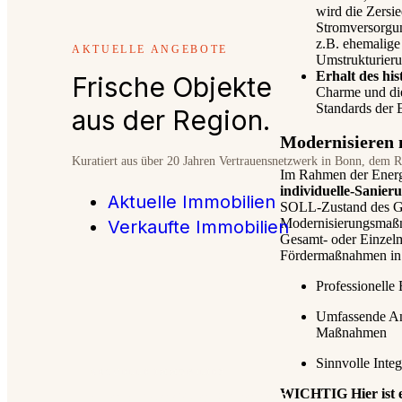
wird die Zersi
Stromversorgu
z.B. ehemalige 
AKTUELLE ANGEBOTE
Umstrukturieru
Erhalt des hi
Frische Objekte
Charme und die
Standards der E
aus der Region.
Modernisieren 
Kuratiert aus über 20 Jahren Vertrauensnetzwerk in Bonn, dem 
Im Rahmen der Energi
individuelle-Sanier
Aktuelle Immobilien
SOLL-Zustand des Ge
Modernisierungsmaßn
Verkaufte Immobilien
Gesamt- oder Einzel
Fördermaßnahmen in
Professionelle
Umfassende Ana
Maßnahmen
Sinnvolle Inte
AKTUELLE IMMOBILIEN
Alle Angebote ansehen
WICHTIG Hier ist ei