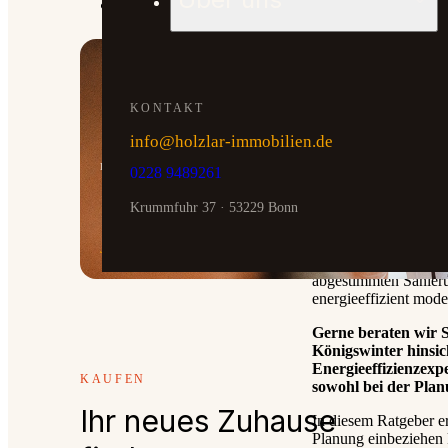
Verkauf geerbte Immobilien
KONTAKT
info@holzlar-immobilien.de
KOSTENLOS & UNVERBINDLICH
0228 9489261
Erste Werteinschätzung innerhalb e
Krummfuhr 37 · 53229 Bonn
Die energetische Altb
klassischen Neubau si
Jetzt bewerten →
Modernisierung von A
abgestimmten Sanieru
energieeffizient mod
Gerne beraten wir S
Königswinter hinsi
Energieeffizienzexp
KAUFEN
sowohl bei der Plan
Ihr neues Zuhause
In diesem Ratgeber e
Planung einbeziehen