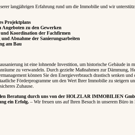
nserer langjährigen Erfahrung rund um die Immobilie und wir unterstüt
es Projektplans
n Angeboten zu den Gewerken
 und Koordination der Fachfirmen
und Abnahme der Sanierungsarbeiten
ing am Bau
ausanierung ist eine lohnende Investition, um historische Gebäude in 
ohnräume zu verwandeln. Durch gezielte Maßnahmen zur Dämmung, Hei
rmanagement können Sie den Energieverbrauch drastisch senken und
staatliche Förderprogramme um den Wert Ihrer Immobilie zu steigern un
ssicheres Zuhause.
nellen Beratung durch uns von der HOLZLAR IMMOBILIEN Gmb
ung ein Erfolg.
– Wir freuen uns auf Ihren Besuch in unserem Büro i