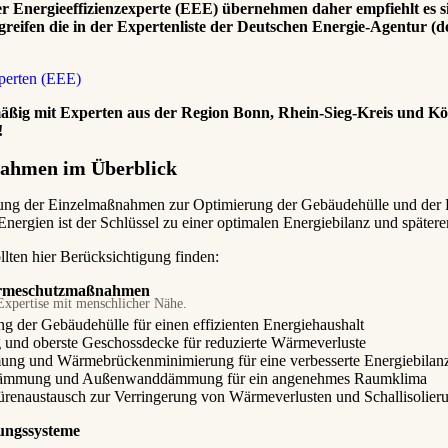
erter Energieeffizienzexperte (EEE) übernehmen daher empfiehlt es s
reifen die in der Expertenliste der Deutschen Energie-Agentur (d
perten (EEE)
mäßig mit Experten aus der Region Bonn, Rhein-Sieg-Kreis und Kö
!
ahmen im Überblick
ung der Einzelmaßnahmen zur Optimierung der Gebäudehülle und der 
 Energien ist der Schlüssel zu einer optimalen Energiebilanz und spät
lten hier Berücksichtigung finden:
meschutzmaßnahmen
xpertise mit menschlicher Nähe.
der Gebäudehülle für einen effizienten Energiehaushalt
nd oberste Geschossdecke für reduzierte Wärmeverluste
ng und Wärmebrückenminimierung für eine verbesserte Energiebilan
dämmung und Außenwanddämmung für ein angenehmes Raumklima
ürenaustausch zur Verringerung von Wärmeverlusten und Schallisolier
ungssysteme