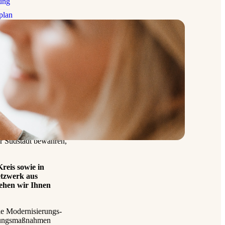
rung
plan
 Überblick
d Kosten-Nutzen-Analyse
eine
sante Alternative zum
hen für die
it individuell
r Südstadt bewahren,
reis sowie in
etzwerk aus
tehen wir Ihnen
ie Modernisierungs-
erungsmaßnahmen