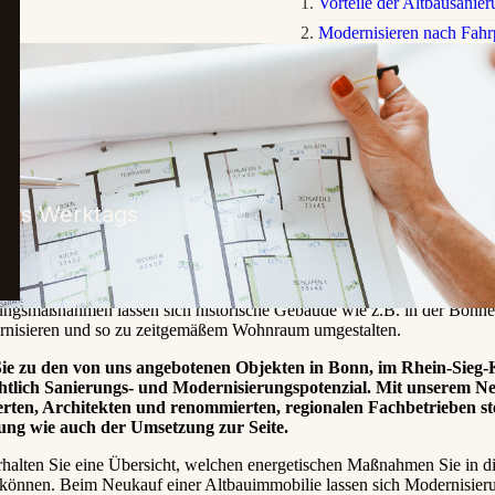
Vorteile der Altbausanie
Modernisieren nach Fahr
Mögliche Maßnahmen im
Fördermöglichkeiten un
Umsetzen ohne Stolperst
ines Werktags
ausanierung in Bonn und im Rhein-Sieg-Kreis ist nicht nur eine interes
e ist ein nachhaltiger Weg ins moderne Eigenheim. Viele Vorteile sprec
ltbauten vom reinen Kostenfaktor bis hin zu ökologischen Aspekten. M
ngsmaßnahmen lassen sich historische Gebäude wie z.B. in der Bonne
ernisieren und so zu zeitgemäßem Wohnraum umgestalten.
ie zu den von uns angebotenen Objekten in Bonn, im Rhein-Sieg-K
chtlich Sanierungs- und Modernisierungspotenzial. Mit unserem N
erten, Architekten und renommierten, regionalen Fachbetrieben s
ung wie auch der Umsetzung zur Seite.
rhalten Sie eine Übersicht, welchen energetischen Maßnahmen Sie in d
 können. Beim Neukauf einer Altbauimmobilie lassen sich Modernisi