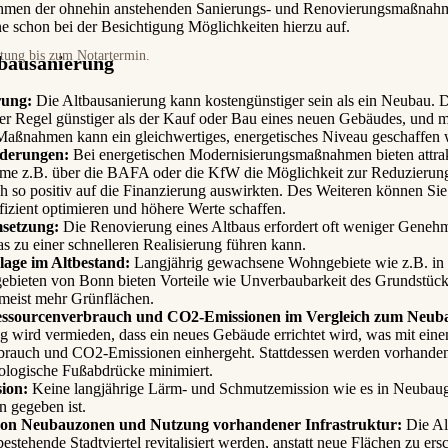
ahmen der ohnehin anstehenden Sanierungs- und Renovierungsmaßnahme
ne schon bei der Besichtigung Möglichkeiten hierzu auf.
itung bis zum Notartermin.
tbausanierung
rung:
Die Altbausanierung kann kostengünstiger sein als ein Neubau. 
der Regel günstiger als der Kauf oder Bau eines neuen Gebäudes, und mi
Maßnahmen kann ein gleichwertiges, energetisches Niveau geschaffen 
rderungen:
Bei energetischen Modernisierungsmaßnahmen bieten attrakt
e z.B. über die BAFA oder die KfW die Möglichkeit zur Reduzierung
h so positiv auf die Finanzierung auswirkten. Des Weiteren können Sie 
fizient optimieren und höhere Werte schaffen.
setzung:
Die Renovierung eines Altbaus erfordert oft weniger Genehm
s zu einer schnelleren Realisierung führen kann.
lage im Altbestand:
Langjährig gewachsene Wohngebiete wie z.B. in 
gebieten von Bonn bieten Vorteile wie Unverbaubarkeit des Grundstück
meist mehr Grünflächen.
essourcenverbrauch und CO2-Emissionen im Vergleich zum Neub
g wird vermieden, dass ein neues Gebäude errichtet wird, was mit ein
brauch und CO2-Emissionen einhergeht. Stattdessen werden vorhande
ologische Fußabdrücke minimiert.
sion:
Keine langjährige Lärm- und Schmutzemission wie es in Neubaug
gegeben ist.
on Neubauzonen und Nutzung vorhandener Infrastruktur:
Die Al
bestehende Stadtviertel revitalisiert werden, anstatt neue Flächen zu er