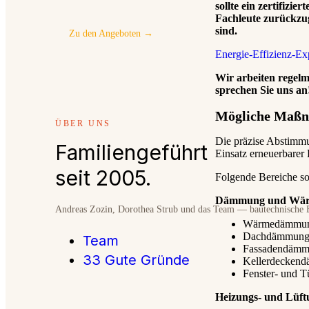
sollte ein zertifizi
Fachleute zurückzug
sind.
Zu den Angeboten →
Energie-Effizienz-Ex
Wir arbeiten regel
sprechen Sie uns an
Mögliche Maßn
ÜBER UNS
Die präzise Abstimm
Familiengeführt
Einsatz erneuerbarer
seit 2005.
Folgende Bereiche sol
Dämmung und Wär
Andreas Zozin, Dorothea Strub und das Team — bautechnische E
Wärmedämmung 
Dachdämmung u
Team
Fassadendämmu
33 Gute Gründe
Kellerdecken
Fenster- und T
Heizungs- und Lüft