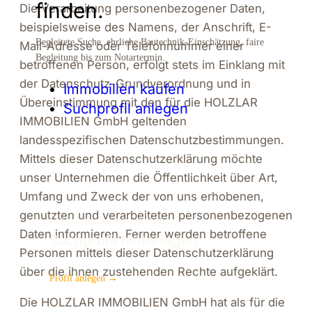
finden.
Die Verarbeitung personenbezogener Daten,
beispielsweise des Namens, der Anschrift, E-
Begleitete Suche, ehrliche Bautechnik-Einschätzung, faire
Mail-Adresse oder Telefonnummer einer
Begleitung bis zum Notartermin.
betroffenen Person, erfolgt stets im Einklang mit
der Datenschutz-Grundverordnung und in
Immobilien kaufen
Übereinstimmung mit den für die HOLZLAR
Suchprofil anlegen
IMMOBILIEN GmbH geltenden
landesspezifischen Datenschutzbestimmungen.
Mittels dieser Datenschutzerklärung möchte
unser Unternehmen die Öffentlichkeit über Art,
Umfang und Zweck der von uns erhobenen,
genutzten und verarbeiteten personenbezogenen
PERSÖNLICHE BERATUNG
Daten informieren. Ferner werden betroffene
Suchprofil hinterlegen
Personen mittels dieser Datenschutzerklärung
über die ihnen zustehenden Rechte aufgeklärt.
Profil anlegen →
Die HOLZLAR IMMOBILIEN GmbH hat als für die