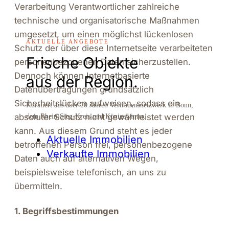
Verarbeitung Verantwortlicher zahlreiche
technische und organisatorische Maßnahmen
umgesetzt, um einen möglichst lückenlosen
AKTUELLE ANGEBOTE
Schutz der über diese Internetseite verarbeiteten
Frische Objekte
personenbezogenen Daten sicherzustellen.
Dennoch können Internetbasierte
aus der Region.
Datenübertragungen grundsätzlich
Sicherheitslücken aufweisen, sodass ein
Kuratiert aus über 20 Jahren Vertrauensnetzwerk in Bonn,
absoluter Schutz nicht gewährleistet werden
dem Rhein-Sieg-Kreis und Königswinter.
kann. Aus diesem Grund steht es jeder
Aktuelle Immobilien
betroffenen Person frei, personenbezogene
Verkaufte Immobilien
Daten auch auf alternativen Wegen,
beispielsweise telefonisch, an uns zu
übermitteln.
1. Begriffsbestimmungen