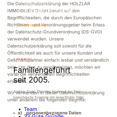
Die Datenschutzerklärung der HOLZLAR
AKTUELLE IMMOBILIEN
Alle Angebote ansehen
IMMOBILIEN GmbH beruht auf den
Begrifflichkeiten, die durch den Europäischen
Richtlinien- und Verordnungsgeber beim Erlass
Zu den Angeboten →
der Datenschutz-Grundverordnung (DS-GVO)
verwendet wurden. Unsere
Datenschutzerklärung soll sowohl für die
Öffentlichkeit als auch für unsere Kunden und
ÜBER UNS
Geschäftspartner einfach lesbar und verständlich
sein. Um dies zu gewährleisten, möchten wir
Familiengeführt
vorab die verwendeten Begrifflichkeiten
seit 2005.
erläutern.
Andreas Zozin, Dorothea Strub und das Team —
Wir verwenden in dieser Datenschutzerklärung
bautechnische Expertise mit menschlicher Nähe.
unter anderem die folgenden Begriffe:
Team
a) personenbezogene Daten
33 Gute Gründe