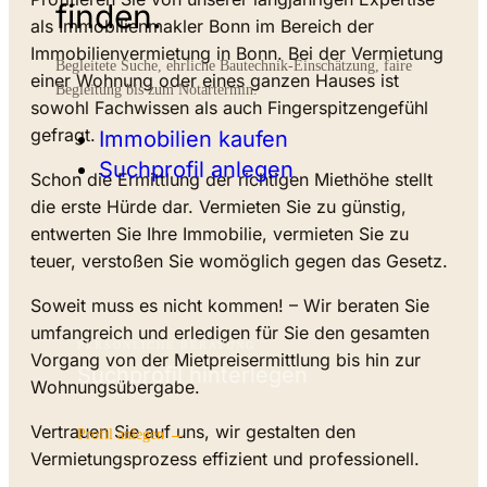
finden.
als Immobilienmakler Bonn im Bereich der
Immobilienvermietung in Bonn. Bei der Vermietung
Begleitete Suche, ehrliche Bautechnik-Einschätzung, faire
einer Wohnung oder eines ganzen Hauses ist
Begleitung bis zum Notartermin.
sowohl Fachwissen als auch Fingerspitzengefühl
gefragt.
Immobilien kaufen
Suchprofil anlegen
Schon die Ermittlung der richtigen Miethöhe stellt
die erste Hürde dar. Vermieten Sie zu günstig,
entwerten Sie Ihre Immobilie, vermieten Sie zu
teuer, verstoßen Sie womöglich gegen das Gesetz.
Soweit muss es nicht kommen! – Wir beraten Sie
umfangreich und erledigen für Sie den gesamten
PERSÖNLICHE BERATUNG
Vorgang von der Mietpreisermittlung bis hin zur
Suchprofil hinterlegen
Wohnungsübergabe.
Vertrauen Sie auf uns, wir gestalten den
Profil anlegen →
Vermietungsprozess effizient und professionell.