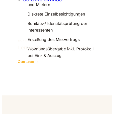
und Mietern
Diskrete Einzelbesichtigungen
Bonitäts-/ Identitätsprüfung der
Interessenten
Erstellung des Mietvertrags
BONN · HENNEF
Lernen Sie das Team kennen
Wohnungsübergabe inkl. Protokoll
bei Ein- & Auszug
Zum Team →