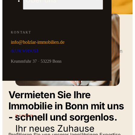
Verkauf geerbte Immobilien
KONTAKT
info@holzlar-immobilien.de
KOSTENLOS & UNVERBINDLICH
0228 9489261
Erste Werteinschätzung
innerhalb eines Werktags
Krummfuhr 37 · 53229 Bonn
Jetzt bewerten →
— IMMOBILIE VERMIETEN BONN
Vermieten Sie Ihre
Immobilie in Bonn mit uns
- schnell und sorgenlos.
KAUFEN
Ihr neues Zuhause
Profitieren Sie von unserer langjährigen Expertise