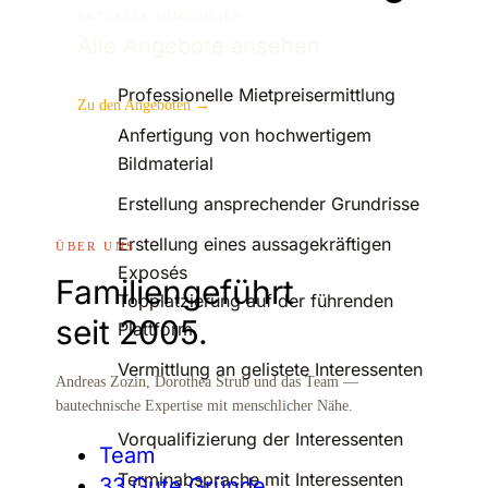
AKTUELLE IMMOBILIEN
Alle Angebote ansehen
Professionelle Mietpreisermittlung
Zu den Angeboten →
Anfertigung von hochwertigem
Bildmaterial
Erstellung ansprechender Grundrisse
Erstellung eines aussagekräftigen
ÜBER UNS
Exposés
Familiengeführt
Topplatzierung auf der führenden
seit 2005.
Plattform
Vermittlung an gelistete Interessenten
Andreas Zozin, Dorothea Strub und das Team —
bautechnische Expertise mit menschlicher Nähe.
Vorqualifizierung der Interessenten
Team
Terminabsprache mit Interessenten
33 Gute Gründe