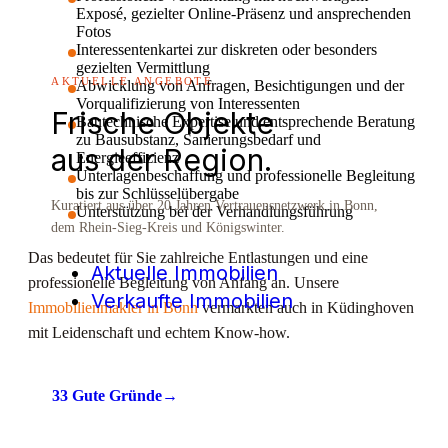
Exposé, gezielter Online-Präsenz und ansprechenden
Fotos
Interessentenkartei zur diskreten oder besonders
gezielten Vermittlung
AKTUELLE ANGEBOTE
Abwicklung von Anfragen, Besichtigungen und der
Vorqualifizierung von Interessenten
Frische Objekte
Bautechnische Expertise und entsprechende Beratung
zu Bausubstanz, Sanierungsbedarf und
aus der Region.
Energieeffizienz
Unterlagenbeschaffung und professionelle Begleitung
bis zur Schlüsselübergabe
Kuratiert aus über 20 Jahren Vertrauensnetzwerk in Bonn,
Unterstützung bei der Verhandlungsführung
dem Rhein-Sieg-Kreis und Königswinter.
Das bedeutet für Sie zahlreiche Entlastungen und eine
Aktuelle Immobilien
professionelle Begleitung von Anfang an. Unsere
Verkaufte Immobilien
Immobilienmakler in Bonn
vermarkten auch in Küdinghoven
mit Leidenschaft und echtem Know-how.
33 Gute Gründe
→