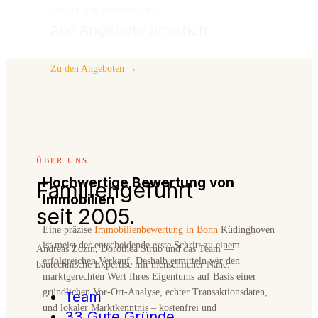
AKTUELLE IMMOBILIEN
Alle Angebote ansehen
Zu den Angeboten →
ÜBER UNS
Hochwertige Bewertung von
Familiengeführt
Immobilien
seit 2005.
Eine präzise
Immobilienbewertung in Bonn
Küdinghoven
ist meist der entscheidende erste Schritt zu einem
Andreas Zozin, Dorothea Strub und das Team —
erfolgreichen Verkauf. Deshalb ermitteln wir den
bautechnische Expertise mit menschlicher Nähe.
marktgerechten Wert Ihres Eigentums auf Basis einer
gründlichen Vor-Ort-Analyse, echter Transaktionsdaten,
Team
und lokaler Marktkenntnis – kostenfrei und
33 Gute Gründe