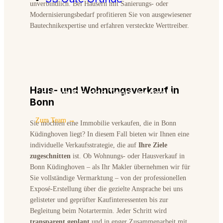
unverbindlich. Bei Häusern mit Sanierungs- oder
Modernisierungsbedarf profitieren Sie von ausgewiesener
Bautechnikexpertise und erfahren versteckte Werttreiber.
BONN · HENNEF
Haus- und Wohnungsverkauf in
Lernen Sie das Team kennen
Bonn
Zum Team →
Sie möchten eine Immobilie verkaufen, die in Bonn
Küdinghoven liegt? In diesem Fall bieten wir Ihnen eine
individuelle Verkaufsstrategie, die auf
Ihre Ziele
zugeschnitten
ist. Ob Wohnungs- oder Hausverkauf in
Bonn Küdinghoven – als Ihr Makler übernehmen wir für
Sie vollständige Vermarktung – von der professionellen
Exposé-Erstellung über die gezielte Ansprache bei uns
gelisteter und geprüfter Kaufinteressenten bis zur
Begleitung beim Notartermin. Jeder Schritt wird
transparent geplant
und in enger Zusammenarbeit mit