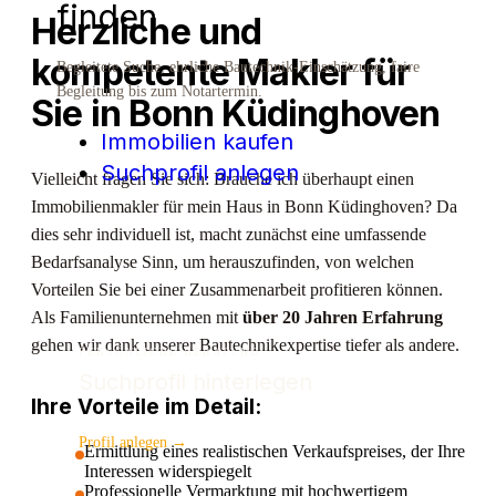
finden.
Herzliche und
kompetente Makler für
Begleitete Suche, ehrliche Bautechnik-Einschätzung, faire
Begleitung bis zum Notartermin.
Sie in Bonn Küdinghoven
Immobilien kaufen
Suchprofil anlegen
Vielleicht fragen Sie sich: Brauche ich überhaupt einen
Immobilienmakler für mein Haus in Bonn Küdinghoven? Da
dies sehr individuell ist, macht zunächst eine umfassende
Bedarfsanalyse Sinn, um herauszufinden, von welchen
Vorteilen Sie bei einer Zusammenarbeit profitieren können.
Als Familienunternehmen mit
über 20 Jahren Erfahrung
gehen wir dank unserer Bautechnikexpertise tiefer als andere.
PERSÖNLICHE BERATUNG
Suchprofil hinterlegen
Ihre Vorteile im Detail:
Profil anlegen →
Ermittlung eines realistischen Verkaufspreises, der Ihre
Interessen widerspiegelt
Professionelle Vermarktung mit hochwertigem