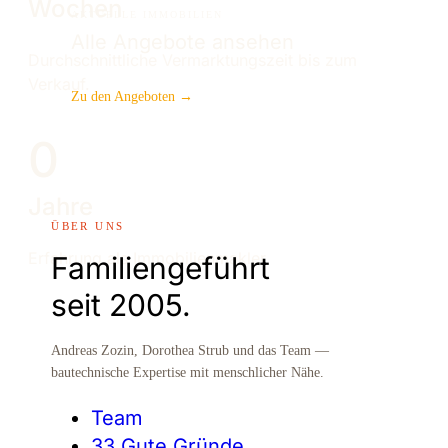
Wochen
AKTUELLE IMMOBILIEN
Alle Angebote ansehen
Durchschnittliche Vermarktungszeit bis zum
Verkauf.
Zu den Angeboten →
0
Jahre
ÜBER UNS
Erfahrung als Immobilienmakler
Familiengeführt
seit 2005.
Andreas Zozin, Dorothea Strub und das Team —
bautechnische Expertise mit menschlicher Nähe.
Team
33 Gute Gründe