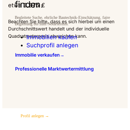
finden.
etwa
3.875
€
Begleitete Suche, ehrliche Bautechnik-Einschätzung, faire
Beachten Sie bitte, dass es sich hierbei um einen
Begleitung bis zum Notartermin.
Durchschnittswert handelt und der individuelle
Quadratmeterpreis abweichen kann.
Immobilien kaufen
Suchprofil anlegen
Immobilie verkaufen
→
Professionelle Marktwertermittlung
PERSÖNLICHE BERATUNG
Suchprofil hinterlegen
Profil anlegen →