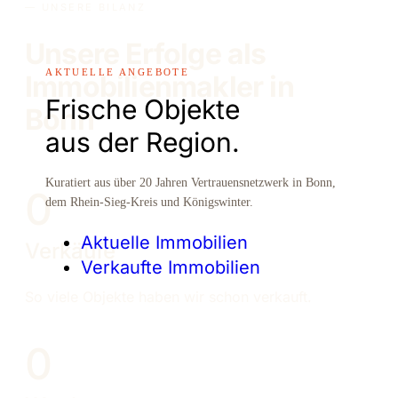
— UNSERE BILANZ
Unsere Erfolge als
AKTUELLE ANGEBOTE
Immobilien­makler in
Frische Objekte
Bonn
aus der Region.
Kuratiert aus über 20 Jahren Vertrauensnetzwerk in Bonn,
0
dem Rhein-Sieg-Kreis und Königswinter.
Aktuelle Immobilien
Verkäufe
Verkaufte Immobilien
So viele Objekte haben wir schon verkauft.
0