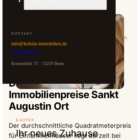
Verkauf geerbte Immobilien
KONTAKT
info@holzlar-immobilien.de
KOSTENLOS & UNVERBINDLICH
0228 9489261
Erste Werteinschätzung
innerhalb eines Werktags
Krummfuhr 37 · 53229 Bonn
— IMMOBILIENPREISE SANKT AUGUSTIN ORT
Die aktuellen
Jetzt bewerten →
Immobilienpreise Sankt
Augustin Ort
KAUFEN
Der durchschnittliche Quadratmeterpreis
Ihr neues Zuhause
für Einfamilienhäuser liegt derzeit bei