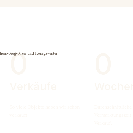
0
0
Rhein-Sieg-Kreis und Königswinter.
Verkäufe
Woche
So viele Objekte haben wir schon
Durchschnittliche
verkauft.
Vermarktungszeit 
Verkauf.