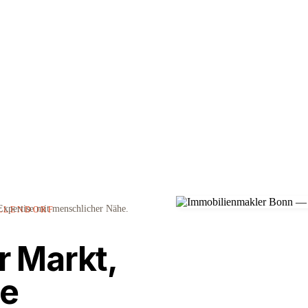
xpertise mit menschlicher Nähe.
LLENDORF
r Markt,
ie