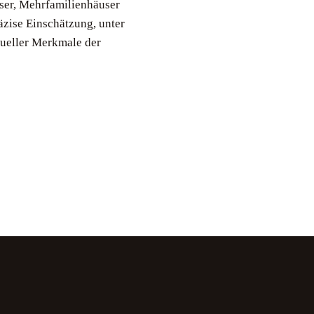
user, Mehrfamilienhäuser
zise Einschätzung, unter
dueller Merkmale der