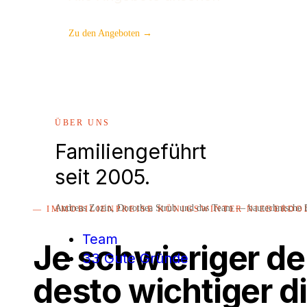
Zu den Angeboten →
ÜBER UNS
Familiengeführt
seit 2005.
Andreas Zozin, Dorothea Strub und das Team — bautechnische E
— IMMOBILIENPREISE KÖNIGSWINTER NIEDERDO
Team
Je schwieriger de
33 Gute Gründe
desto wichtiger d