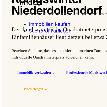
finden.
Niederdollendorf
Begleitete Suche, ehrliche Bautechnik-Einschätzung, faire Begle
Immobilien kaufen
Der durchschnittliche Quadratmeterpreis
Suchprofil anlegen
Einfamilienhäuser liegt derzeit bei etwa
Beachten Sie bitte, dass es sich hierbei um einen Durchs
individuelle Quadratmeterpreis abweichen kann.
PERSÖNLICHE BERATUNG
Immobilie verkaufen
→
Professionelle Marktwert
Suchprofil hinterlegen
Profil anlegen →