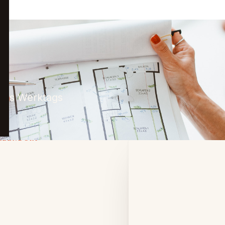
uelle Quadratmeter-
ines Werktags
LLENDORF