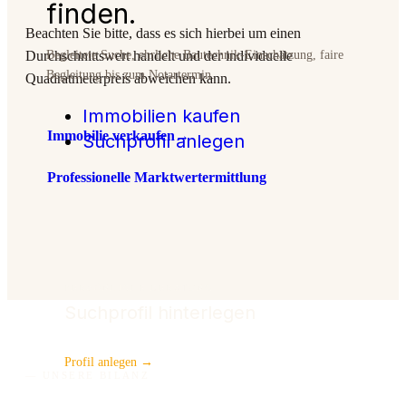
finden.
Beachten Sie bitte, dass es sich hierbei um einen
Durchschnittswert handelt und der individuelle
Begleitete Suche, ehrliche Bautechnik-Einschätzung, faire
Begleitung bis zum Notartermin.
Quadratmeterpreis abweichen kann.
Immobilien kaufen
Immobilie verkaufen
→
Suchprofil anlegen
Professionelle Marktwertermittlung
PERSÖNLICHE BERATUNG
Suchprofil hinterlegen
Profil anlegen →
— UNSERE BILANZ