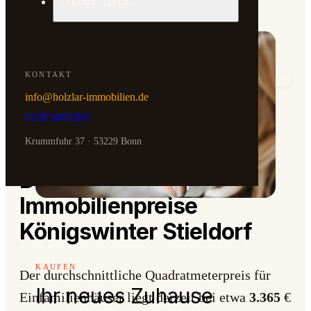
Verkauf geerbte Immobilien
KONTAKT
info@holzlar-immobilien.de
KOSTENLOS & UNVERBINDLICH
0228 9489261
Erste Werteinschätzung
innerhalb eines Werktags
Krummfuhr 37 · 53229 Bonn
— IMMOBILIENPREISE KÖNIGSWINTER STIELDORF
Die aktuellen
Jetzt bewerten →
Immobilienpreise
Königswinter Stieldorf
KAUFEN
Der durchschnittliche Quadratmeterpreis für
Ihr neues Zuhause
Einfamilienhäuser liegt derzeit bei etwa
3.365
€