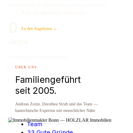
Durchschnittliche Vermarktungszeit bis zum Verkauf.
AKTUELLE IMMOBILIEN
Alle Angebote ansehen
0
Zu den Angeboten →
Jahre
Erfahrung als Immobilienmakler
ÜBER UNS
Familiengeführt
seit 2005.
Andreas Zozin, Dorothea Strub und das Team —
bautechnische Expertise mit menschlicher Nähe.
Team
33 Gute Gründe